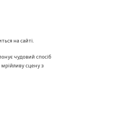
ться на сайті.
понує чудовий спосіб
ю мрійливу сцену з