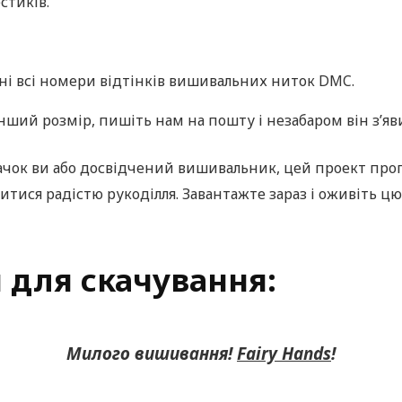
стиків.
ні всі номери відтінків вишивальних ниток DMC.
ший розмір, пишіть нам на пошту і незабаром він з’яви
вачок ви або досвідчений вишивальник, цей проект про
итися радістю рукоділля. Завантажте зараз і оживіть ц
 для скачування:
Милого вишивання!
Fairy Hands
!