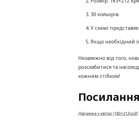
Розмір: 183×212 хре
30 кольорів.
У схемі представле
Якщо необхідний ін
Незалежно від того, но
розслабитися та насолод
кожним стібком!
Посилання
Дівчинка у квітах (183×212).pdf