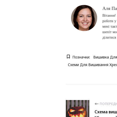
Аля П
Вітання!
роботи у
мені так
шепіт мо
ділитися
Позначки:
Вишивка Для
Схеми Для Вишивання Хре
Навігація
ПОПЕРЕД
Схема виш