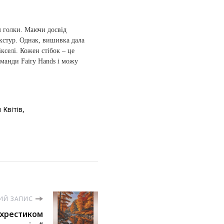
м голки. Маючи досвід
екстур. Однак, вишивка дала
кселі. Кожен стібок – це
оманди Fairy Hands і можу
 Квітів
ИЙ ЗАПИС
 хрестиком