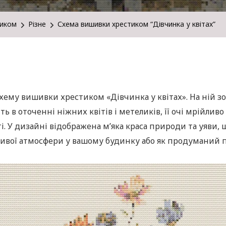
тиком
Різне
Схема вишивки хрестиком “Дівчинка у квітах”
хему вишивки хрестиком «Дівчинка у квітах». На ній з
ть в оточенні ніжних квітів і метеликів, її очі мрійлив
і. У дизайні відображена м’яка краса природи та уяви,
ливої ​​атмосфери у вашому будинку або як продуманий 