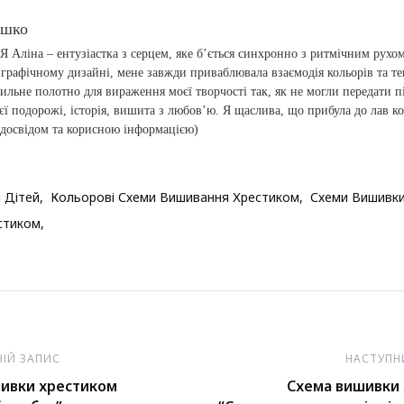
ашко
 Я Аліна – ентузіастка з серцем, яке б’ється синхронно з ритмічним рухо
 графічному дизайні, мене завжди приваблювала взаємодія кольорів та т
тильне полотно для вираження моєї творчості так, як не могли передати пі
єї подорожі, історія, вишита з любов’ю. Я щаслива, що прибула до лав к
 досвідом та корисною інформацією)
 Дітей
Кольорові Схеми Вишивання Хрестиком
Схеми Вишивки
стиком
НІЙ ЗАПИС
НАСТУПН
ивки хрестиком
Схема вишивки