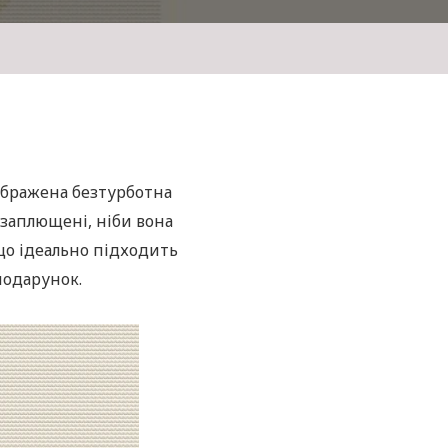
ображена безтурботна
о заплющені, ніби вона
 що ідеально підходить
подарунок.