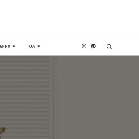
ання
UA