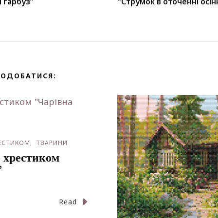
 гарбуз”
“Струмок в оточенні осін
ПОДОБАТИСЯ:
РЕСТИКОМ
ТВАРИНИ
 хрестиком
”
Read