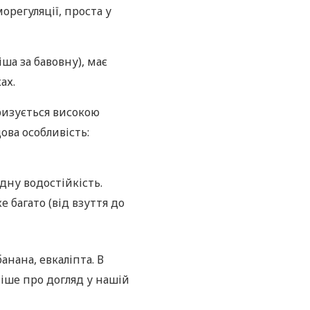
орегуляції, проста у
іша за бавовну), має
ах.
еризується високою
ова особливість:
одну водостійкість.
е багато (від взуття до
анана, евкаліпта. В
іше про догляд у нашій