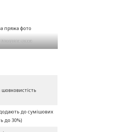
Мохерова пряжа
я шовковистість
 додають до сумішових
ь до 30%)