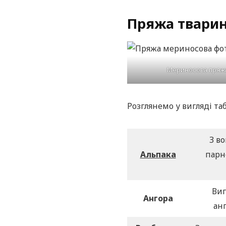
Пряжа твари
Мериносова пряж
Розглянемо у вигляді та
З во
Альпака
парн
Виг
Ангора
ан