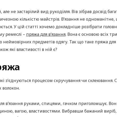
, але не застарілий вид рукоділля. Вів зібрав досвід бага
ичезною кількістю майстрів. В’язання не одноманітне,
ється. У цій статті хочемо докладніше розібрати голов
му ремеслі –
пряжа для в’язання
. Вона є основою всіх тр
неймовірних предметів одягу. Так що таке пряжа для р
кож які властивості в ній є?
ряжа
які з’єднуються процесом скручування чи склеювання. С
 волокон.
для в’язання руками, спицями, гачком приголомшує. Вон
щиною, вагою, властивостями. Вибравши бажаний виріб, 