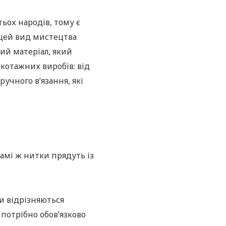
тьох народів, тому є
 цей вид мистецтва
ний матеріал, який
икотажних виробів: від
учного в’язання, які
амі ж нитки прядуть із
и відрізняються
потрібно обов’язково