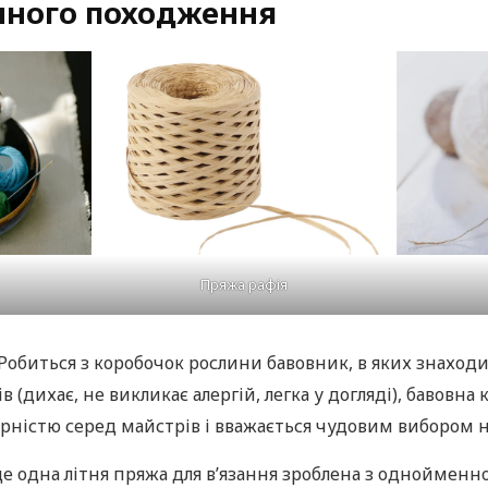
нного походження
Пряжа рафія
 Робиться з коробочок рослини бавовник, в яких знаходи
 (дихає, не викликає алергій, легка у догляді), бавовна
ністю серед майстрів і вважається чудовим вибором на
ще одна літня пряжа для в’язання зроблена з однойменно