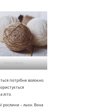
Лляна пряжа
ться потрібне волокно.
 користується
 літо.
ї рослини – льон. Вона