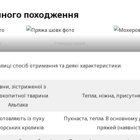
нного походження
а
Шовкова пряжа
блиці спосіб отримання та деякі характеристики.
вни, зістриженої з
окопитної тварини
Тепла, ніжна, присутн
Альпака
отовляють із пуху
Пухнаста, тепла. В основному
горських кроликів
пряжей (наявніст