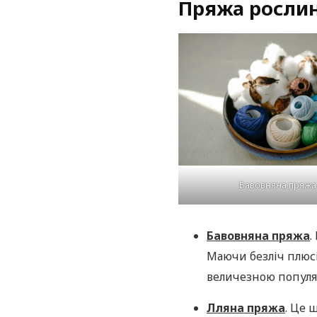
Пряжа росли
Бавовняна пряжа
Бавовняна пряжа
.
Маючи безліч плюсів
величезною популяр
Лляна пряжа
. Це 