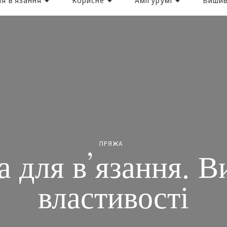
я в’язання
Корисне
Амігурумі
Вишив
ПРЯЖА
 для в’язання. В
властивості