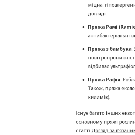
міцна, гіпоалергенн
догляді.
Пряжа Рамі (Ramie
антибактеріальні в
Пряжа з бамбука
.
повітропроникністю
відбиває ультрафіо
Пряжа Рафія
. Роб
Також, пряжа еколог
килимів).
Існує багато інших екзот
основному пряжі рослин
статті
Догляд за в’язани