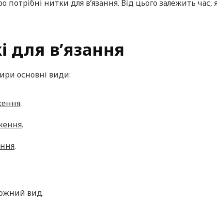
о потрібні нитки для в’язання. Від цього залежить час,
і для в’язання
тири основні види:
ження
.
ження
.
ення
.
кожний вид.