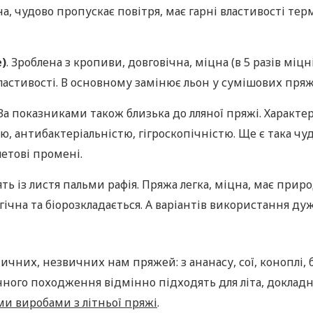
а, чудово пропускає повітря, має гарні властивості терм
)
. Зроблена з кропиви, довговічна, міцна (в 5 разів міцн
ластивості. В основному замінює льон у сумішових пряж
 За показниками також близька до лляної пряжі. Характ
, антибактеріальністю, гігроскопічністю. Ще є така чуд
летові промені.
лять із листя пальми рафія. Пряжа легка, міцна, має прир
ічна та біорозкладається. А варіантів використання дуж
ичних, незвичних нам пряжей: з ананасу, сої, коноплі, б
ного походження відмінно підходять для літа, докладн
ми виробами з літньої пряжі
.