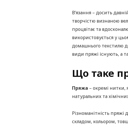
В’язання – досить давній
творчістю визнаною вел
процвітає та вдосконалю
використовується у цьо
домашнього текстилю до 
види пряжі існують, а та
Що таке п
Пряжа
– окремі нитки, 
натуральних та хімічних
Різноманітність пряжі 
складом, кольором, тов