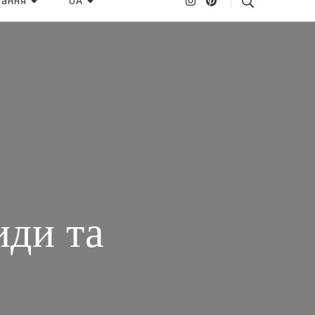
ання
UA
иди та