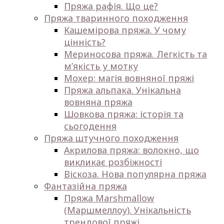
Пряжа рафія. Що це?
Пряжа тваринного походження
Кашемірова пряжа. У чому
цінність?
Мериносова пряжа. Легкість та
м’якість у мотку
Мохер: магія вовняної пряжі
Пряжа альпака. Унікальна
вовняна пряжа
Шовкова пряжа: історія та
сьогодення
Пряжа штучного походження
Акрилова пряжа: волокно, що
викликає розбіжності
Віскоза. Нова популярна пряжа
Фантазійна пряжа
Пряжа Marshmallow
(Маршмеллоу). Унікальність
трендової пряжі