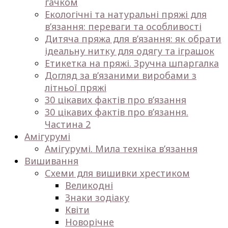
гачком
Екологічні та натуральні пряжі для
в’язання: переваги та особливості
Дитяча пряжа для в’язання: як обрати
ідеальну нитку для одягу та іграшок
Етикетка на пряжі. Зручна шпаргалка
Догляд за в’язаними виробами з
літньої пряжі
30 цікавих фактів про в’язання
30 цікавих фактів про в’язання.
Частина 2
Амігурумі
Амігурумі. Мила техніка в’язання
Вишивання
Схеми для вишивки хрестиком
Великодні
Знаки зодіаку
Квіти
Новорічне