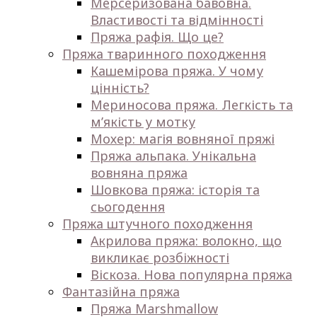
Мерсеризована бавовна.
Властивості та відмінності
Пряжа рафія. Що це?
Пряжа тваринного походження
Кашемірова пряжа. У чому
цінність?
Мериносова пряжа. Легкість та
м’якість у мотку
Мохер: магія вовняної пряжі
Пряжа альпака. Унікальна
вовняна пряжа
Шовкова пряжа: історія та
сьогодення
Пряжа штучного походження
Акрилова пряжа: волокно, що
викликає розбіжності
Віскоза. Нова популярна пряжа
Фантазійна пряжа
Пряжа Marshmallow