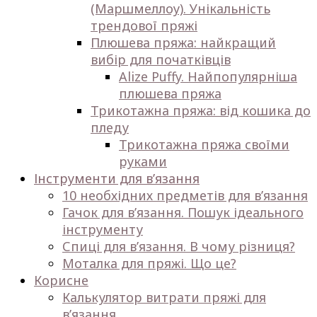
(Маршмеллоу). Унікальність
трендової пряжі
Плюшева пряжа: найкращий
вибір для початківців
Alize Puffy. Найпопулярніша
плюшева пряжа
Трикотажна пряжа: від кошика до
пледу
Трикотажна пряжа своїми
руками
Інструменти для в’язання
10 необхідних предметів для в’язання
Гачок для в’язання. Пошук ідеального
інструменту
Спиці для в’язання. В чому різниця?
Моталка для пряжі. Що це?
Корисне
Калькулятор витрати пряжі для
в’язання