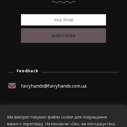
Feedback
fairyhands@fairyhands.com.ua
Ми використовуємо файли cookie для покращення
© Авторське право 2026
Fairy Hands
. Усі права
вашого перегляду. Натискаючи «Ок», ви погоджуєтесь
захищено.
Travel Nomad | Розроблено
Blossom