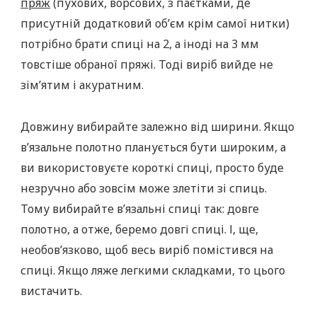
пряж
(пухових, ворсових, з паєтками, де
присутній додатковий об’єм крім самої нитки)
потрібно брати спиці на 2, а іноді на 3 мм
товстіше обраної пряжі. Тоді виріб вийде не
зім’ятим і акуратним.
Довжину вибирайте залежно від ширини. Якщо
в’язальне полотно планується бути широким, а
ви використовуєте короткі спиці, просто буде
незручно або зовсім може злетіти зі спиць.
Тому вибирайте в’язальні спиці так: довге
полотно, а отже, беремо довгі спиці. І, ще,
необов’язково, щоб весь виріб помістився на
спиці. Якщо ляже легкими складками, то цього
вистачить.