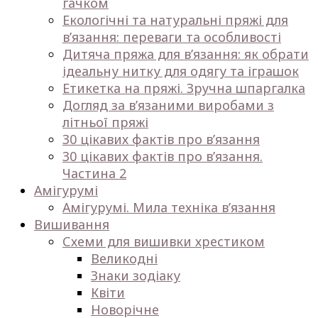
гачком
Екологічні та натуральні пряжі для
в’язання: переваги та особливості
Дитяча пряжа для в’язання: як обрати
ідеальну нитку для одягу та іграшок
Етикетка на пряжі. Зручна шпаргалка
Догляд за в’язаними виробами з
літньої пряжі
30 цікавих фактів про в’язання
30 цікавих фактів про в’язання.
Частина 2
Амігурумі
Амігурумі. Мила техніка в’язання
Вишивання
Схеми для вишивки хрестиком
Великодні
Знаки зодіаку
Квіти
Новорічне