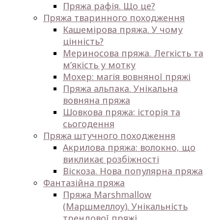
Пряжа рафія. Що це?
Пряжа тваринного походження
Кашемірова пряжа. У чому
цінність?
Мериносова пряжа. Легкість та
м’якість у мотку
Мохер: магія вовняної пряжі
Пряжа альпака. Унікальна
вовняна пряжа
Шовкова пряжа: історія та
сьогодення
Пряжа штучного походження
Акрилова пряжа: волокно, що
викликає розбіжності
Віскоза. Нова популярна пряжа
Фантазійна пряжа
Пряжа Marshmallow
(Маршмеллоу). Унікальність
трендової пряжі