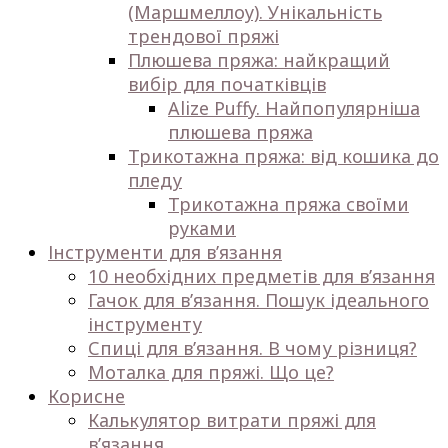
(Маршмеллоу). Унікальність
трендової пряжі
Плюшева пряжа: найкращий
вибір для початківців
Alize Puffy. Найпопулярніша
плюшева пряжа
Трикотажна пряжа: від кошика до
пледу
Трикотажна пряжа своїми
руками
Інструменти для в’язання
10 необхідних предметів для в’язання
Гачок для в’язання. Пошук ідеального
інструменту
Спиці для в’язання. В чому різниця?
Моталка для пряжі. Що це?
Корисне
Калькулятор витрати пряжі для
в’язання