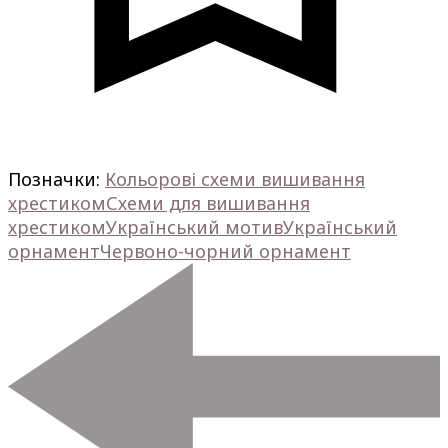
Позначки:
Кольорові схеми вишивання
хрестиком
Схеми для вишивання
хрестиком
Український мотив
Український
орнамент
Червоно-чорний орнамент
Навігація
по
запису