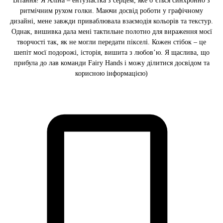
Вітання! Я Аліна – ентузіастка з серцем, яке б’ється синхронно з
ритмічним рухом голки. Маючи досвід роботи у графічному
дизайні, мене завжди приваблювала взаємодія кольорів та текстур.
Однак, вишивка дала мені тактильне полотно для вираження моєї
творчості так, як не могли передати пікселі. Кожен стібок – це
шепіт моєї подорожі, історія, вишита з любов’ю. Я щаслива, що
прибула до лав команди Fairy Hands і можу ділитися досвідом та
корисною інформацією)