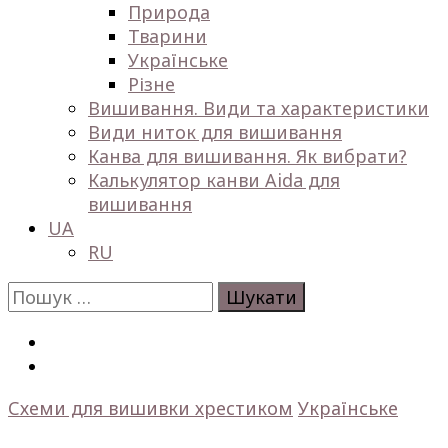
Природа
Тварини
Українське
Різне
Вишивання. Види та характеристики
Види ниток для вишивання
Канва для вишивання. Як вибрати?
Калькулятор канви Aida для
вишивання
UA
RU
Пошук:
Схеми для вишивки хрестиком
Українське