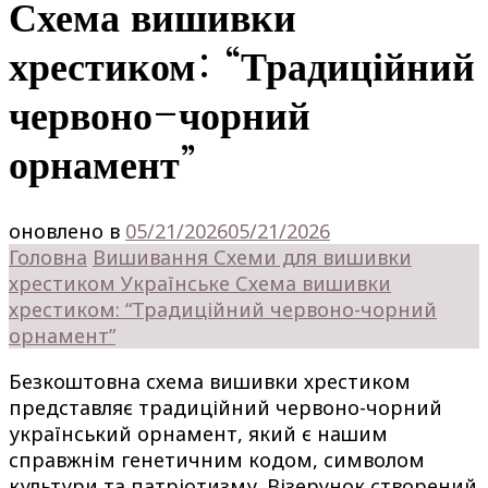
Схема вишивки
хрестиком: “Традиційний
червоно-чорний
орнамент”
оновлено в
05/21/2026
05/21/2026
Головна
Вишивання
Схеми для вишивки
хрестиком
Українське
Схема вишивки
хрестиком: “Традиційний червоно-чорний
орнамент”
Безкоштовна схема вишивки хрестиком
представляє традиційний червоно-чорний
український орнамент, який є нашим
справжнім генетичним кодом, символом
культури та патріотизму. Візерунок створений