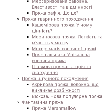
Мерсеризована бавовна.
Властивості та відмінності
Пряжа рафія. Що це?
Пряжа тваринного походження
Кашемірова пряжа. У чому
цінність?
Мериносова пряжа. Легкість та
м’якість у мотку
Мохер: магія вовняної пряжі
Пряжа альпака. Унікальна
вовняна пряжа
Шовкова пряжа: історія та
сьогодення
Пряжа штучного походження
Акрилова пряжа: волокно, що
викликає розбіжності
Віскоза. Нова популярна пряжа
Фантазійна пряжа
Пряжа Marshmallow