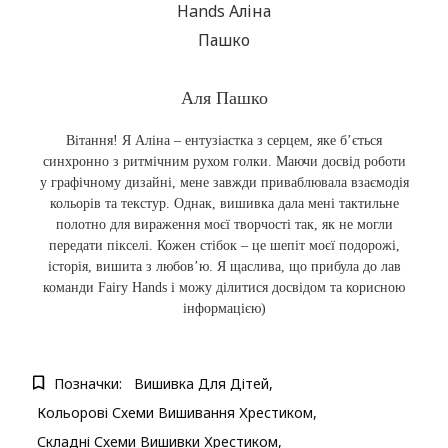
Аля Пашко
Вітання! Я Аліна – ентузіастка з серцем, яке б’ється
синхронно з ритмічним рухом голки. Маючи досвід роботи
у графічному дизайні, мене завжди приваблювала взаємодія
кольорів та текстур. Однак, вишивка дала мені тактильне
полотно для вираження моєї творчості так, як не могли
передати пікселі. Кожен стібок – це шепіт моєї подорожі,
історія, вишита з любов’ю. Я щаслива, що прибула до лав
команди Fairy Hands і можу ділитися досвідом та корисною
інформацією)
Позначки:
Вишивка Для Дітей
Кольорові Схеми Вишивання Хрестиком
Складні Схеми Вишивки Хрестиком