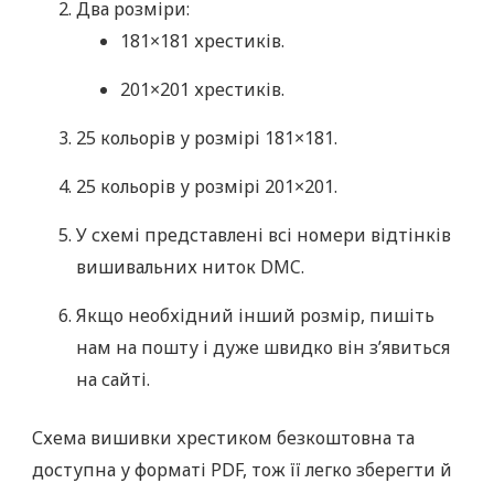
Два розміри:
181×181 хрестиків.
201×201 хрестиків.
25 кольорів у розмірі 181×181.
25 кольорів у розмірі 201×201.
У схемі представлені всі номери відтінків
вишивальних ниток DMC.
Якщо необхідний інший розмір, пишіть
нам на пошту і дуже швидко він з’явиться
на сайті.
Схема вишивки хрестиком безкоштовна та
доступна у форматі PDF, тож її легко зберегти й