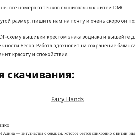
ены все номера оттенков вышивальных нитей DMC.
гой размер, пишите нам на почту и очень скоро он поя
DF-схему вышивки крестом знака зодиака и вышейте дл
чности Весов. Работа вдохновит на сохранение баланс
енит красоту и спокойствие.
я скачивания:
Fairy Hands
ашко
Я Алина — энтузиастка с сердцем, которое бьется синхронно с ритмичн