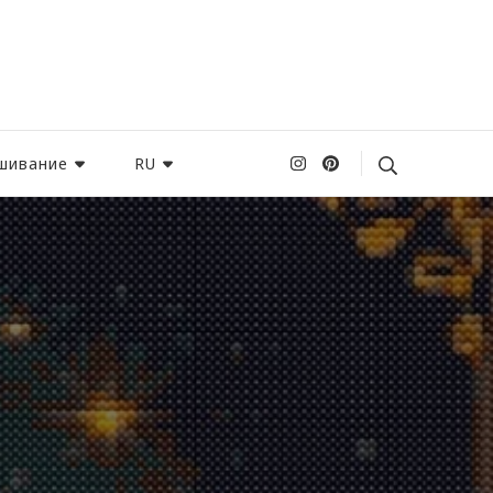
шивание
RU