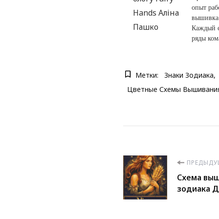
опыт раб
вышивка 
Каждый с
ряды ком
Метки:
Знаки Зодиака
Цветные Схемы Вышивани
Навигац
ПРЕДЫДУ
Схема выш
по
зодиака Д
записям