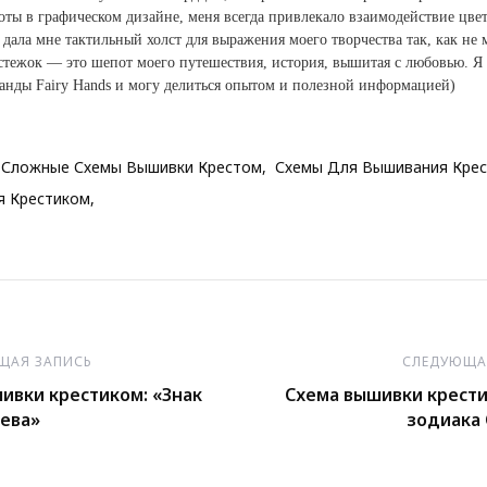
оты в графическом дизайне, меня всегда привлекало взаимодействие цвет
дала мне тактильный холст для выражения моего творчества так, как не 
тежок — это шепот моего путешествия, история, вышитая с любовью. Я 
анды Fairy Hands и могу делиться опытом и полезной информацией)
Сложные Схемы Вышивки Крестом
Схемы Для Вышивания Кре
я Крестиком
ия
ЩАЯ ЗАПИСЬ
СЛЕДУЮЩА
ивки крестиком: «Знак
Схема вышивки крести
ева»
зодиака