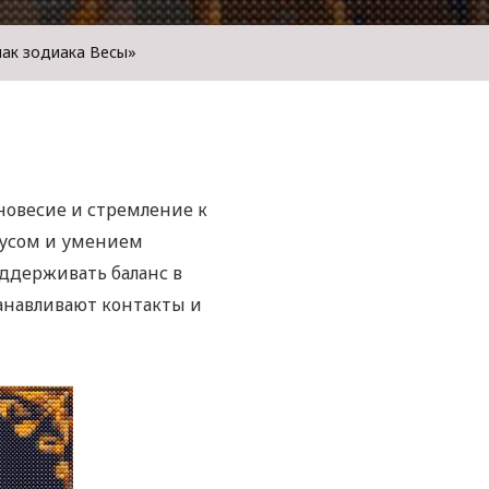
нак зодиака Весы»
новесие и стремление к
кусом и умением
ддерживать баланс в
анавливают контакты и