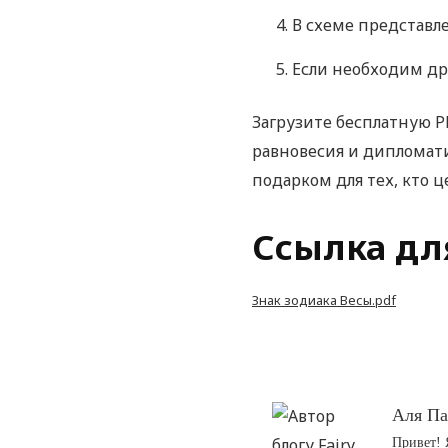
В схеме представл
Если необходим дру
Загрузите бесплатную P
равновесия и дипломати
подарком для тех, кто ц
Ссылка дл
Знак зодиака Весы.pdf
Аля П
Привет! 