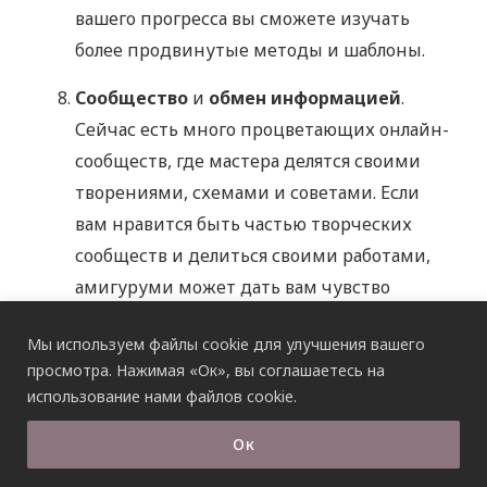
вашего прогресса вы сможете изучать
более продвинутые методы и шаблоны.
Сообщество
и
обмен информацией
.
Сейчас есть много процветающих онлайн-
сообществ, где мастера делятся своими
творениями, схемами и советами. Если
вам нравится быть частью творческих
сообществ и делиться своими работами,
амигуруми может дать вам чувство
принадлежности.
Мы используем файлы cookie для улучшения вашего
Подарки
. Игрушки станут
просмотра. Нажимая «Ок», вы соглашаетесь на
использование нами файлов cookie.
очаровательными и уникальными
подарками для друзей и семьи. Создание
Ок
изделий amigurumi станет продуманным