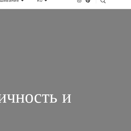
шивание
RU
ичность и