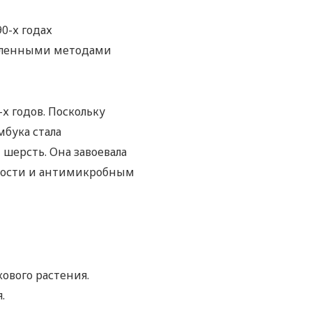
0-х годах
ышленными методами
х годов. Поскольку
мбука стала
шерсть. Она завоевала
емости и антимикробным
ового растения.
.