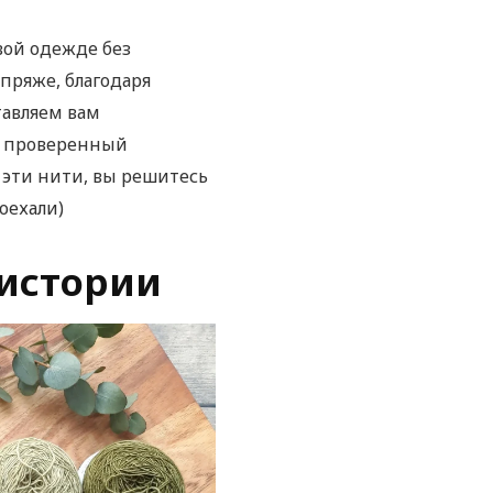
вой одежде без
пряже, благодаря
авляем вам
ть проверенный
я эти нити, вы решитесь
оехали)
 истории