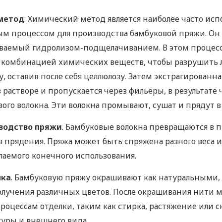
метод
: Химический метод является наиболее часто ис
 процессом для производства бамбуковой пряжи. Он в
ываемый гидролизом-подщелачиванием. В этом процесс
 комбинацией химических веществ, чтобы разрушить 
, оставив после себя целлюлозу. Затем экстрагированна
в растворе и пропускается через фильеры, в результате
ого волокна. Эти волокна промывают, сушат и прядут в
водство пряжи
. Бамбуковые волокна превращаются в 
 прядения. Пряжа может быть спряжена разного веса 
лаемого конечного использования.
лка
. Бамбуковую пряжу окрашивают как натуральными,
олучения различных цветов. После окрашивания нити м
оцессам отделки, таким как стирка, растяжение или с
туры и внешнего вида.