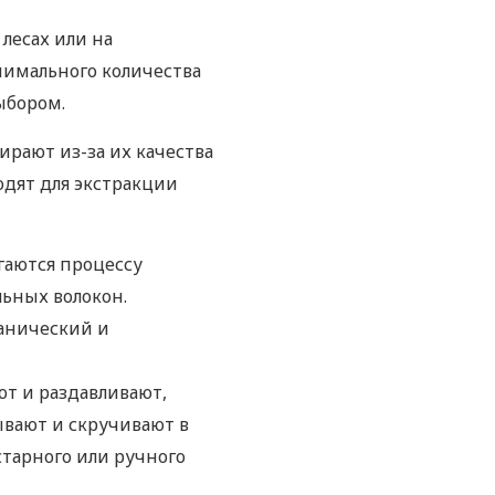
лесах или на
нимального количества
ыбором.
ирают из-за их качества
одят для экстракции
ргаются процессу
ьных волокон.
анический и
ют и раздавливают,
ывают и скручивают в
старного или ручного