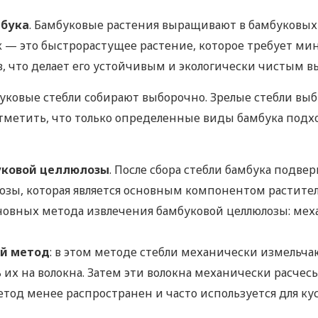
бука
. Бамбуковые растения выращивают в бамбуковых 
к — это быстрорастущее растение, которое требует ми
, что делает его устойчивым и экологически чистым в
буковые стебли собирают выборочно. Зрелые стебли выб
отметить, что только определенные виды бамбука подх
уковой целлюлозы
. После сбора стебли бамбука подве
озы, которая является основным компонентом растител
новных метода извлечения бамбуковой целлюлозы: мех
й метод
: в этом методе стебли механически измельча
 их на волокна. Затем эти волокна механически расчес
етод менее распространен и часто используется для ку