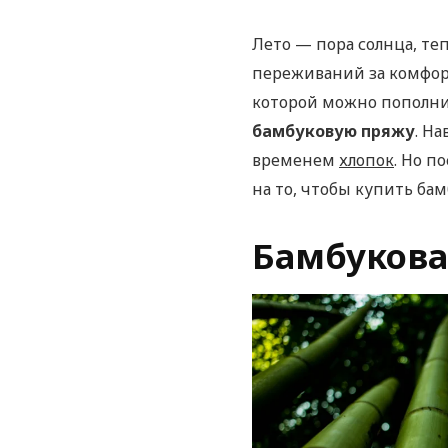
Лето — пора солнца, те
переживаний за комфорт
которой можно пополн
бамбуковую пряжу
. Н
временем
хлопок
. Но п
на то, чтобы купить ба
Бамбукова