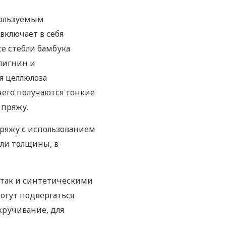
пользуемым
ключает в себя
е стебли бамбука
лигнин и
я целлюлоза
 чего получаются тонкие
 пряжу.
пряжу с использованием
или толщины, в
 так и синтетическими
огут подвергаться
кручивание, для