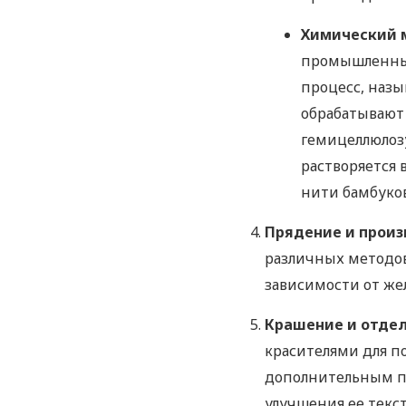
Химический 
промышленным
процесс, наз
обрабатывают
гемицеллюлозу
растворяется 
нити бамбуков
Прядение и произ
различных методов
зависимости от же
Крашение и отде
красителями для п
дополнительным пр
улучшения ее текс