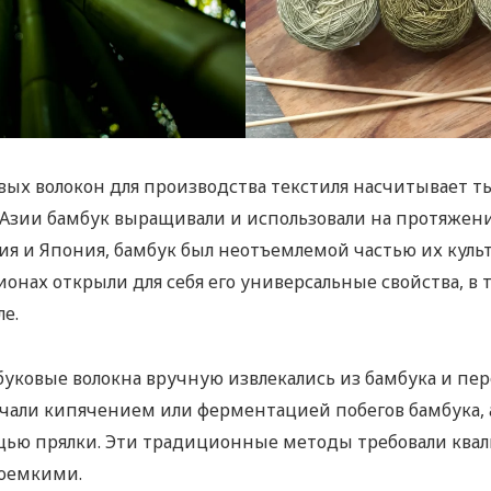
ых волокон для производства текстиля насчитывает т
 Азии бамбук выращивали и использовали на протяжени
дия и Япония, бамбук был неотъемлемой частью их кул
ионах открыли для себя его универсальные свойства, в 
е.
уковые волокна вручную извлекались из бамбука и пер
гчали кипячением или ферментацией побегов бамбука, 
щью прялки. Эти традиционные методы требовали ква
доемкими.