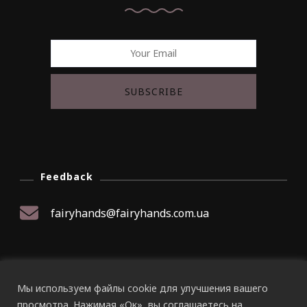
Feedback
fairyhands@fairyhands.com.ua
Мы используем файлы cookie для улучшения вашего
© Авторское право 2026
Fairy Hands
. Все права
просмотра. Нажимая «Ок», вы соглашаетесь на