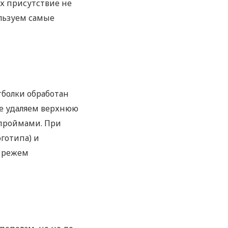
их присутствие не
льзуем самые
тболки обработан
сле удаляем верхнюю
 проймами. При
готипа) и
е режем