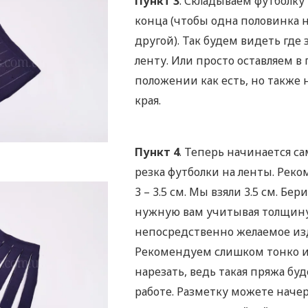
Пункт 3
. Складываем футболку 
конца (чтобы одна половинка н
другой). Так будем видеть где 
ленту. Или просто оставляем в
положении как есть, но также 
края.
Пункт 4
. Теперь начинается с
резка футболки на ленты. Рек
3 – 3.5 см. Мы взяли 3.5 см. Бе
нужную вам учитывая толщину
непосредственно желаемое из
Рекомендуем слишком тонко и
нарезать, ведь такая пряжа буд
работе. Разметку можете наче