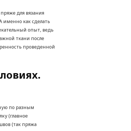
пряже для вязания
 А именно как сделать
екательный опыт, ведь
тажной ткани после
воренность проведенной
ловиях.
жную по разным
ку (главное
швов (так пряжа