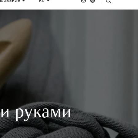
шивание
RU
и руками