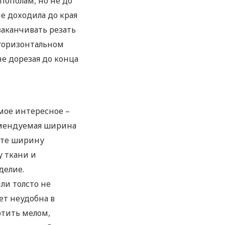
пополам, но не до
е доходила до края
заканчивать резать
 горизонтальном
не дорезая до конца
амое интересное –
омендуемая ширина
рите ширину
 ткани и
делие.
ли толсто не
ет неудобна в
ртить мелом,